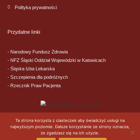
Polityka prywatności
Przydatne linki
- Narodowy Fundusz Zdrowia
- NFZ Śląski Oddział Wojewódzki w Katowicach
- Śląska Izba Lekarska
- Szczepienia dla podróżnych
- Rzecznik Praw Pacjenta
Ta strona korzysta z ciasteczek aby świadczyć usługi na
F
najwyższym poziomie. Dalsze korzystanie ze strony oznacza,
a
że zgadzasz się na ich użycie.
c
e
Copyright © 2026