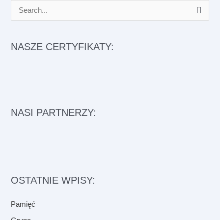
S
e
a
NASZE CERTYFIKATY:
r
c
h
f
NASI PARTNERZY:
o
r
:
OSTATNIE WPISY:
Pamięć