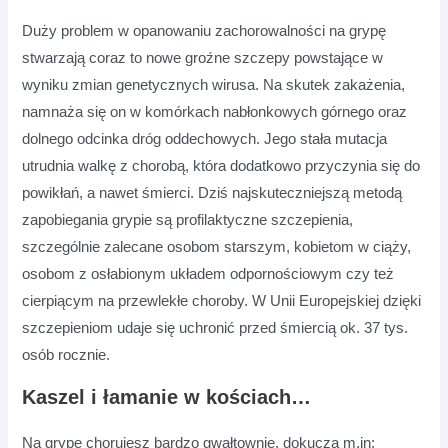
Duży problem w opanowaniu zachorowalności na grypę
stwarzają coraz to nowe groźne szczepy powstające w
wyniku zmian genetycznych wirusa. Na skutek zakażenia,
namnaża się on w komórkach nabłonkowych górnego oraz
dolnego odcinka dróg oddechowych. Jego stała mutacja
utrudnia walkę z chorobą, która dodatkowo przyczynia się do
powikłań, a nawet śmierci. Dziś najskuteczniejszą metodą
zapobiegania grypie są profilaktyczne szczepienia,
szczególnie zalecane osobom starszym, kobietom w ciąży,
osobom z osłabionym układem odpornościowym czy też
cierpiącym na przewlekłe choroby. W Unii Europejskiej dzięki
szczepieniom udaje się uchronić przed śmiercią ok. 37 tys.
osób rocznie.
Kaszel i łamanie w kościach…
Na grypę chorujesz bardzo gwałtownie, dokucza m.in: