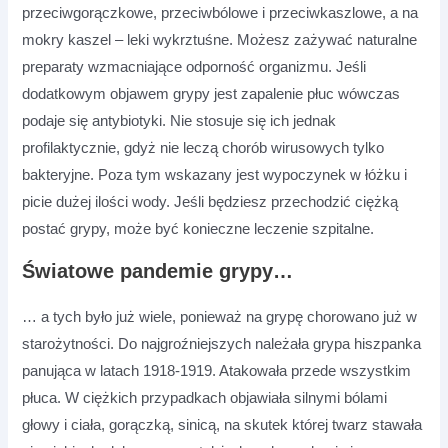
przeciwgorączkowe, przeciwbólowe i przeciwkaszlowe, a na
mokry kaszel – leki wykrztuśne. Możesz zażywać naturalne
preparaty wzmacniające odporność organizmu. Jeśli
dodatkowym objawem grypy jest zapalenie płuc wówczas
podaje się antybiotyki. Nie stosuje się ich jednak
profilaktycznie, gdyż nie leczą chorób wirusowych tylko
bakteryjne. Poza tym wskazany jest wypoczynek w łóżku i
picie dużej ilości wody. Jeśli będziesz przechodzić ciężką
postać grypy, może być konieczne leczenie szpitalne.
Światowe pandemie grypy…
… a tych było już wiele, ponieważ na grypę chorowano już w
starożytności. Do najgroźniejszych należała grypa hiszpanka
panująca w latach 1918-1919. Atakowała przede wszystkim
płuca. W ciężkich przypadkach objawiała silnymi bólami
głowy i ciała, gorączką, sinicą, na skutek której twarz stawała