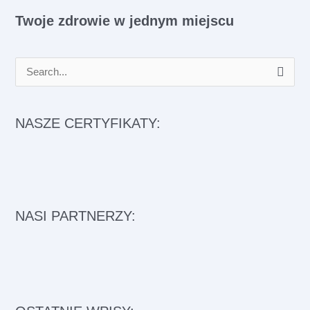
Twoje zdrowie w jednym miejscu
S
e
a
NASZE CERTYFIKATY:
r
c
h
f
NASI PARTNERZY:
o
r
: