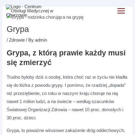
Skip
Post
Main
to
navigation
Menu
content
Grypa
/
Zdrowie
/ By
admin
Grypa, z którą prawie każdy musi
się zmierzyć
Trudno byłoby dziś o osobę, która choć raz w życiu nie kładła
się do łóżka z powodu grypy. I pomimo, że rzadziej „dopada”
niż przeziębienie, co roku w naszym kraju choruje na nią
nawet 1 milion ludzi, a na świecie – według szacunków
Światowej Organizacji Zdrowia – nawet 10 proc. dorosłych i
30 proc. dzieci.
Grypa, to poważne wirusowe zakażenie dróg oddechowych,