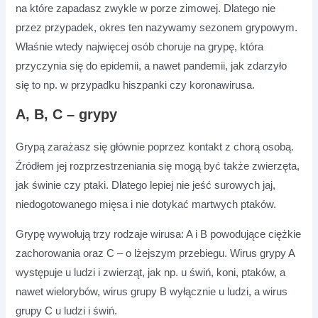
na które zapadasz zwykle w porze zimowej. Dlatego nie
przez przypadek, okres ten nazywamy sezonem grypowym.
Właśnie wtedy najwięcej osób choruje na grypę, która
przyczynia się do epidemii, a nawet pandemii, jak zdarzyło
się to np. w przypadku hiszpanki czy koronawirusa.
A, B, C – grypy
Grypą zarażasz się głównie poprzez kontakt z chorą osobą.
Źródłem jej rozprzestrzeniania się mogą być także zwierzęta,
jak świnie czy ptaki. Dlatego lepiej nie jeść surowych jaj,
niedogotowanego mięsa i nie dotykać martwych ptaków.
Grypę wywołują trzy rodzaje wirusa: A i B powodujące ciężkie
zachorowania oraz C – o lżejszym przebiegu. Wirus grypy A
występuje u ludzi i zwierząt, jak np. u świń, koni, ptaków, a
nawet wielorybów, wirus grupy B wyłącznie u ludzi, a wirus
grupy C u ludzi i świń.