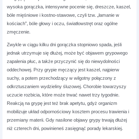
wysoka gorączka, intensywne pocenie się, dreszcze, kaszel,
bóle mięśniowe i kostno-stawowe, czyli tzw. „łamanie w
kościach”, bóle głowy i oczu, światłowstręt oraz ogólne
zmęczenie.
Zwykle w ciągu kilku dni gorączka stopniowo spada, jeśli
jednak utrzymuje się dłużej, może być objawem grypowego
zapalenia płuc, a także przyczynić się do niewydolności
oddechowej. Przy grypie męczący jest kaszel, najpierw
suchy, a potem przechodzący w wilgotny połączony z
odkrztuszaniem wydzieliny śluzowej. Chorobie towarzyszy
uczucie rozbicia, które może trwać nawet trzy tygodnie.
Reakcją na grypę jest też brak apetytu, gdyż organizm
mobilizuje układ odpornościowy kosztem procesu trawienia i
przemiany materii. Gdy nasilone objawy grypy trwają dłużej
niż czterech dni, powinieneś zasięgnąć porady lekarskiej.